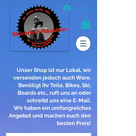
Anmelden
Unser Shop ist nur Lokal, wir
versenden jedoch auch Ware.
Benötigt ihr Teile, Bikes, Ski,
Boards etc., ruft uns an oder
schreibt uns eine E-Mail.
Wir haben ein umfangreiches
Angebot und machen euch den
besten Preis!