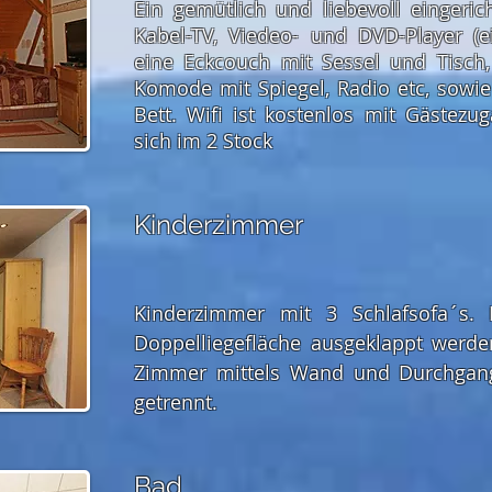
Ein gemütlich und liebevoll einger
Kabel-TV, Viedeo- und DVD-Player (e
eine Eckcouch mit Sessel und Tisch
Komode mit Spiegel, Radio etc, sowie
Bett. Wifi ist kostenlos mit Gästezu
sich im 2 Stock
Kinderzimmer
Kinderzimmer mit 3 Schlafsofa´s.
Doppelliegefläche ausgeklappt werde
Zimmer mittels Wand und Durchgan
getrennt.
Bad