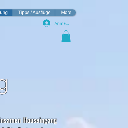
hung
Tipps / Ausflüge
More
Anmelden
g
einsamen Hauseingang