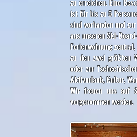
zu erreichen. Eine Bes
ist für bis zu 5 Person
sind vorhanden und zur
aus unseren Ski-Board-
Ferienwohnung zentral,
zu den zwei größten W
oder zur Tschechischen
Aktivurlaub, Kultur, Wa
Wir freuen uns auf S
vorgenommen werden