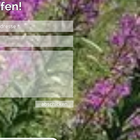
fen!
abschicken