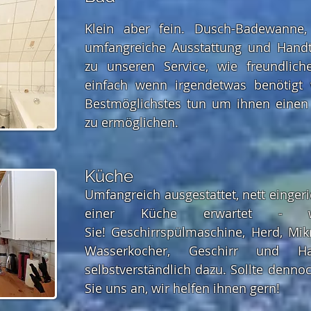
Klein aber fein. Dusch-Badewanne, 
umfangreiche Ausstattung und Hand
zu unseren Service, wie freundlich
einfach wenn irgendetwas benötigt 
Bestmöglichstes tun um ihnen einen
zu ermöglichen.
Küche
Umfangreich ausgestattet, nett einger
einer Küche erwartet - w
Sie! Geschirrspülmaschine, Herd, Mik
Wasserkocher, Geschirr und Hau
selbstverständlich dazu. Sollte denno
Sie uns an, wir helfen ihnen gern!