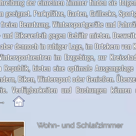
chreibung der einzelnen Zimmer finden sie folge
en geeignet. Parkplätze, Garten, Grillecke, Spor
 freien Benutzung. Wintersportgeräte und Fahrrä
 und Bikeverleih gegen Gebühr mieten. Desweite
 aber dennoch in ruhiger Lage, im Ortskern von 
intersportzentren im Erzgebirge, zur Kreissta
 Republik, bieten eine optimale Ausgangslage 
ndern, Biken, Wintersport oder Genießen. Überze
ie. Verfügbarkeiten und Buchungen können 
. →
Wohn- und Schlafzimmer