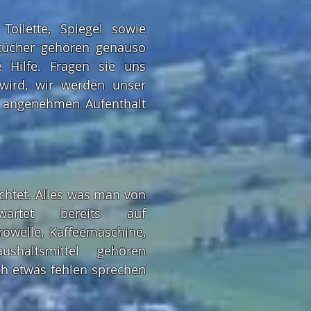
Toilette, Spiegel sowie
tücher gehören genauso
e Hilfe. Fragen sie uns
wird, wir werden unser
 angenehmen Aufenthalt
ichtet. Alles was man von
artet bereits auf
rowelle, Kaffeemaschine,
shaltsmittel gehören
ch etwas fehlen sprechen