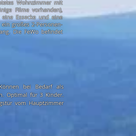
ichtetes Wohnzimmer mit
inige Filme vorhanden),
, eine Essecke und eine
 ein großes 2-Personen-
gang. Die FeWo befindet
 Können bei Bedarf als
n. Optimal für 3 Kinder.
gstür vom Hauptzimmer