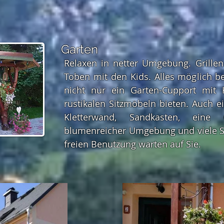
Garten
Relaxen in netter Umgebung. Grille
Toben mit den Kids. Alles möglich b
nicht nur ein Garten-Cupport mit 
rustikalen Sitzmöbeln bieten. Auch ei
Kletterwand, Sandkasten, eine 
blumenreicher Umgebung und viele Sp
freien Benutzung warten auf Sie.