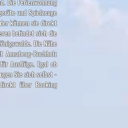
nd. Die Ferienwohnung
tgeräte und Spielzeuge
der können sie direkt
ren befindet sich die
Königswalde. Die Nähe
dt Annaberg-Buchholz
für Ausflüge. Egal ob
ugen Sie sich selbst -
direkt über Booking