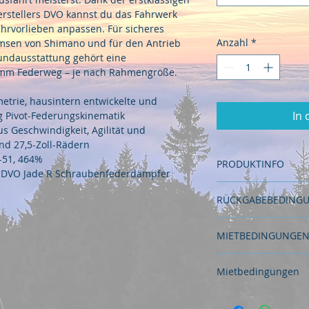
rstellers DVO kannst du das Fahrwerk 
ahrvorlieben anpassen. Für sicheres 
Anzahl
*
msen von Shimano und für den Antrieb 
rundausstattung gehört eine 
 mm Federweg – je nach Rahmengröße.
etrie, hausintern entwickelte und 
In
ng Pivot-Federungskinematik
s Geschwindigkeit, Agilität und 
nd 27,5-Zoll-Rädern
-51, 464%
PRODUKTINFO
DVO Jade R Schraubenfederdämpfer 
RAHMENSET
RÜCKGABEBEDINGU
RAHMEN    wärmebe
Eine vorzeitige Rüc
Aluminiumlegierung,
MIETBEDINGUNGE
möglich, berechtigt 
Hinterradaufhängung,
Mietminderung. Hier 
Der Kunde verpflic
Geometrie
Verbindung zu setzt
Mietbedingungen
Umgang des Mietarti
Stornierungen vor M
der Vermieter vom M
FEDERGABEL    Luft
 Bitte beachtet die
zu 2 Tage vor Mietan
Personalausweis, so
Achse 15x110 mm /