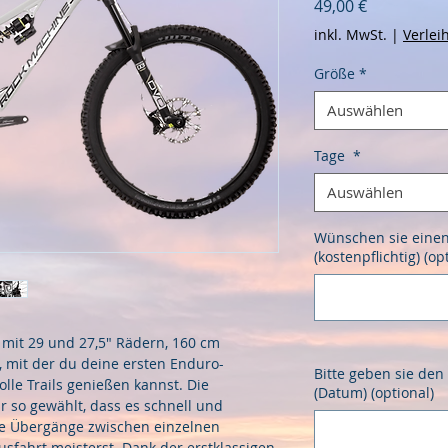
Preis
49,00 €
inkl. MwSt.
|
Verleih
Größe
*
Auswählen
Tage
*
Auswählen
Wünschen sie einen 
(kostenpflichtig) (op
 mit 29 und 27,5" Rädern, 160 cm 
 mit der du deine ersten Enduro-
Bitte geben sie de
le Trails genießen kannst. Die 
(Datum) (optional)
 so gewählt, dass es schnell und 
die Übergänge zwischen einzelnen 
sfahrt meisterst. Dank der erstklassigen 