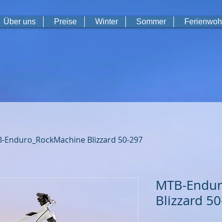
Über uns
Preise
Winter
Sommer
Ferienwo
-Enduro_RockMachine Blizzard 50-297
MTB-Endur
Blizzard 5