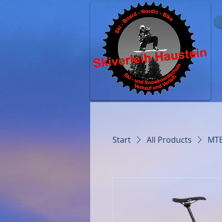
Start
All Products
MTB