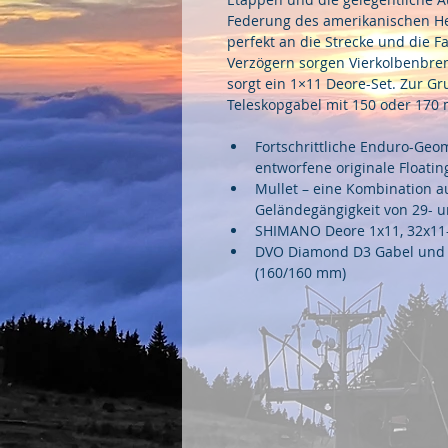
Federung des amerikanischen He
perfekt an die Strecke und die F
Verzögern sorgen Vierkolbenbre
sorgt ein 1×11 Deore-Set. Zur G
Teleskopgabel mit 150 oder 170
Fortschrittliche Enduro-Geom
entworfene originale Floati
Mullet – eine Kombination au
Geländegängigkeit von 29- u
SHIMANO Deore 1x11, 32x11
DVO Diamond D3 Gabel und 
(160/160 mm)