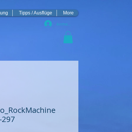
hung
Tipps / Ausflüge
More
Anmelden
o_RockMachine
0-297